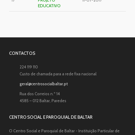
17
PROJETO
11-07-2017
EDUCATIVO
CONTACTOS
224 119 110
Custo de chamada para a rede fixa nacional
geral@centrosocialbaltar.pt
Rua dos Correios n.º 14
4585 – 012 Baltar, Paredes
CENTRO SOCIAL E PAROQUIAL DE BALTAR
O Centro Social e Paroquial de Baltar - Instituição Particular de